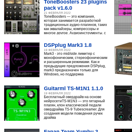
ToneBoosters 23 plugins
pack v1.6.0
21 ФЕВРАЛЯ 2022
ToneBoosters — это компания,
которая занимается разработкой
традиционных аудио-плагинов, таких
как эквалайзеры, компрессоры и
многое другое. Аудиоинструменты, с
помощью
DSPplug Mark3 1.8
19 ФЕВРАЛЯ 2022
Mark3 - это mid/side лимитер с
монофоническим, стереофоническим
и расширенным режимами. Как и
предыдущие предложения DSPplug,
mark3 предназначен только для
Windows, но поддержка
Guitarml TS-M1N1 1.1.0
19 ФЕВРАЛЯ 2022
Бесплатный овердрайв на основе
нейросетиTS-M1N3 — это гитарный
плагин, клон классической педали
овердрайва TS-9 Tubescreamer. Для
создания модели поведения ручек
драйва
Fanan Team Yumbu 3