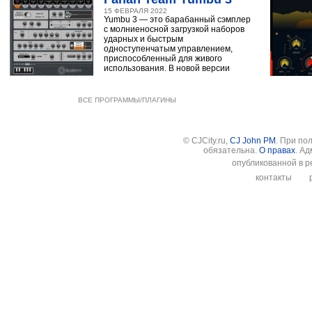
15 ФЕВРАЛЯ 2022
Yumbu 3 — это барабанный сэмплер
с молниеносной загрузкой наборов
ударных и быстрым
одноступенчатым управлением,
приспособленный для живого
использования. В новой версии
ВСЕ ПРОГРАММЫ/ПЛАГИНЫ
© CJCity.ru,
CJ John PM
. При по
обязательна.
О правах
. А
опубликованной в р
контакты