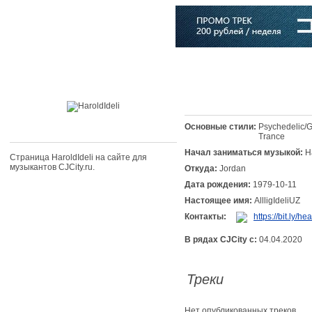
Главная
Софт
Музыка
Статьи
Музыканты
Словарь
Основные стили:
Psychedelic/G
Trance
Начал заниматься музыкой:
H
Страница HaroldIdeli на сайте для
музыкантов CJCity.ru.
Откуда:
Jordan
Дата рождения:
1979-10-11
Настоящее имя:
AllligIdeliUZ
Контакты:
https://bit.ly/h
В рядах CJCity с:
04.04.2020
Треки
Нет опубликованных треков.