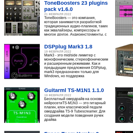
ToneBoosters 23 plugins
pack v1.6.0
21 ФЕВРАЛЯ 2022
ToneBoosters — это компания,
которая занимается разработкой
традиционных аудио-плагинов, таких
как эквалайзеры, компрессоры и
многое другое. Аудиоинструменты, с
помощью
DSPplug Mark3 1.8
19 ФЕВРАЛЯ 2022
Mark3 - это mid/side лимитер с
монофоническим, стереофоническим
и расширенным режимами. Как и
предыдущие предложения DSPplug,
mark3 предназначен только для
Windows, но поддержка
Guitarml TS-M1N1 1.1.0
19 ФЕВРАЛЯ 2022
Бесплатный овердрайв на основе
нейросетиTS-M1N3 — это гитарный
плагин, клон классической педали
овердрайва TS-9 Tubescreamer. Для
создания модели поведения ручек
драйва