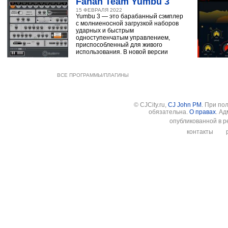
Fanan Team Yumbu 3
15 ФЕВРАЛЯ 2022
Yumbu 3 — это барабанный сэмплер
с молниеносной загрузкой наборов
ударных и быстрым
одноступенчатым управлением,
приспособленный для живого
использования. В новой версии
ВСЕ ПРОГРАММЫ/ПЛАГИНЫ
© CJCity.ru,
CJ John PM
. При по
обязательна.
О правах
. А
опубликованной в р
контакты