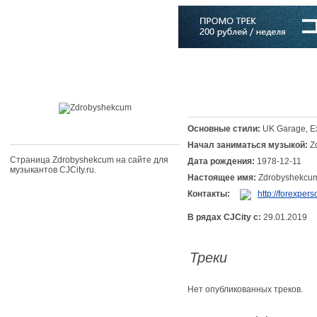
Главная
Софт
Музыка
Статьи
Музыканты
Словарь
Основные стили:
UK Garage, E
Начал заниматься музыкой:
Z
Страница Zdrobyshekcum на сайте для
Дата рождения:
1978-12-11
музыкантов CJCity.ru.
Настоящее имя:
Zdrobyshekc
Контакты:
http://forexpers
В рядах CJCity с:
29.01.2019
Треки
Нет опубликованных треков.