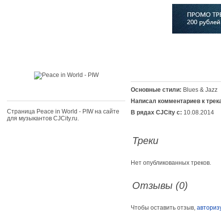
Главная
Софт
Музыка
Статьи
Музыканты
Сло
Основные стили:
Blues & Jazz
Написал комментариев к трек
Страница Peace in World - PIW на сайте
В рядах CJCity с:
10.08.2014
для музыкантов CJCity.ru.
Треки
Нет опубликованных треков.
Отзывы (0)
Чтобы оставить отзыв,
авториз