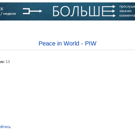
варь
Компании
Блоги
Peace in World - PIW
ам:
13
уйтесь
.