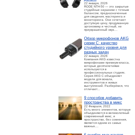
22 января, 2026
RODE NTH-50 — это закрытые
студийные наушники с точным
балансом, предназначенные
для сведения, мастеринга и
мониторинга. Они сочетают
доступную цену, продуманную
эргономику и честный, не
приукрашенный звук....
Обзор микрофонов AKG
серии C: качество
студийного уровня для
разных задач
22 января, 2026
Компания AKG известна
микрофонами премиум-класса,
которые десятилетиями
используются в
профессиональных студиях.
Серия AKG C объединяет
модели для вокала,
инструментов и живых
выступлений. Разберёмся, что
отличает...
9 способов добавить
пространства в микс
22 Февраля, 2022
Есть много элементов, которые
объединяются в великолепный
современный микс, и
пространство, без сомнения,
является одним из самых
важных....
6 ошибок музыкантов,