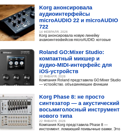
Разберёмся,...
Korg анонсировала
аудиоинтерфейсы
microAUDIO 22 и microAUDIO
722
14 ФЕВРАЛЯ, 2026
Korg анонсировала новую линейку
аудиоинтерфейсов microAUDIO, которые
сочетают в себе предусилители с интересными
эффектами, включая аналоговый...
Roland GO:Mixer Studio:
компактный микшер и
аудио‑MIDI‑интерфейс для
iOS‑устройств
22 ЯНВАРЯ, 2026
Компания Roland представила GO:Mixer Studio
— устройство, объединяющее функции
микшера, аудио- и MIDI?интерфейса. Оно
создано для мобильных...
Korg Phase 8: не просто
синтезатор — а акустический
восьмиголосный инструмент
нового типа
22 ЯНВАРЯ, 2026
Компания Korg представила Phase 8 —
инструмент, ломающий привычные рамки. Это
не аналоговый и не цифровой синтезатор, а