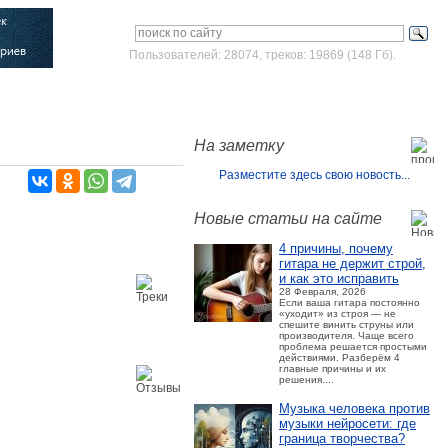
Пользователей: 28074, треков: 19869 (148 Гб).
Войти
Зарегистрироваться
На заметку
Разместите здесь свою новость...
Новые статьи на сайте
4 причины, почему
гитара не держит строй,
и как это исправить
28 Февраля, 2026
Если ваша гитара постоянно
«уходит» из строя — не
спешите винить струны или
производителя. Чаще всего
проблема решается простыми
действиями. Разберём 4
главные причины и их
решения....
Музыка человека против
музыки нейросети: где
граница творчества?