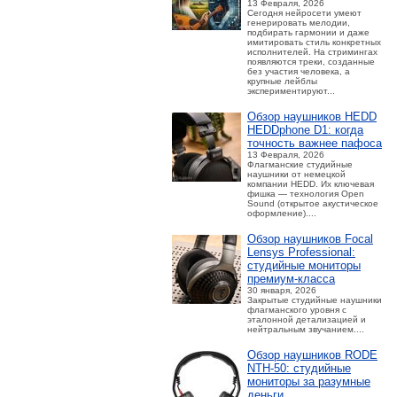
13 Февраля, 2026
Сегодня нейросети умеют
генерировать мелодии,
подбирать гармонии и даже
имитировать стиль конкретных
исполнителей. На стримингах
появляются треки, созданные
без участия человека, а
крупные лейблы
экспериментируют...
Обзор наушников HEDD
HEDDphone D1: когда
точность важнее пафоса
13 Февраля, 2026
Флагманские студийные
наушники от немецкой
компании HEDD. Их ключевая
фишка — технология Open
Sound (открытое акустическое
оформление)....
Обзор наушников Focal
Lensys Professional:
студийные мониторы
премиум‑класса
30 января, 2026
Закрытые студийные наушники
флагманского уровня с
эталонной детализацией и
нейтральным звучанием....
Обзор наушников RODE
NTH-50: студийные
мониторы за разумные
деньги