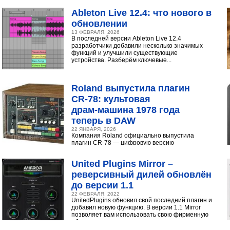
инструментами...
Ableton Live 12.4: что нового в
обновлении
13 ФЕВРАЛЯ, 2026
В последней версии Ableton Live 12.4
разработчики добавили несколько значимых
функций и улучшили существующие
устройства. Разберём ключевые...
Roland выпустила плагин
CR‑78: культовая
драм‑машина 1978 года
теперь в DAW
22 ЯНВАРЯ, 2026
Компания Roland официально выпустила
плагин CR-78 — цифровую версию
легендарной аналоговой драм-машины
1978 года. Инструмент доступен в экосистеме...
United Plugins Mirror –
реверсивный дилей обновлён
до версии 1.1
22 ФЕВРАЛЯ, 2022
UnitedPlugins обновил свой последний плагин и
добавил новую функцию. В версии 1.1 Mirror
позволяет вам использовать свою фирменную
обратную...