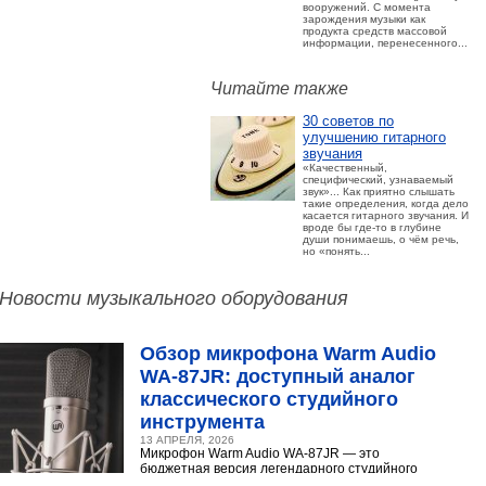
вооружений. С момента
зарождения музыки как
продукта средств массовой
информации, перенесенного...
Читайте также
30 советов по
улучшению гитарного
звучания
«Качественный,
специфический, узнаваемый
звук»... Как приятно слышать
такие определения, когда дело
касается гитарного звучания. И
вроде бы где-то в глубине
души понимаешь, о чём речь,
но «понять...
Новости музыкального оборудования
Обзор микрофона Warm Audio
WA‑87JR: доступный аналог
классического студийного
инструмента
13 АПРЕЛЯ, 2026
Микрофон Warm Audio WA‑87JR — это
бюджетная версия легендарного студийного
конденсаторного микрофона Neumann U 87.