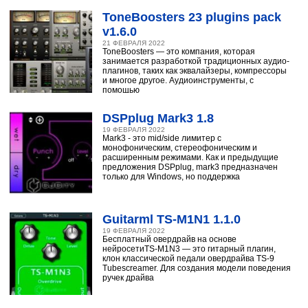
ToneBoosters 23 plugins pack
v1.6.0
21 ФЕВРАЛЯ 2022
ToneBoosters — это компания, которая
занимается разработкой традиционных аудио-
плагинов, таких как эквалайзеры, компрессоры
и многое другое. Аудиоинструменты, с
помощью
DSPplug Mark3 1.8
19 ФЕВРАЛЯ 2022
Mark3 - это mid/side лимитер с
монофоническим, стереофоническим и
расширенным режимами. Как и предыдущие
предложения DSPplug, mark3 предназначен
только для Windows, но поддержка
Guitarml TS-M1N1 1.1.0
19 ФЕВРАЛЯ 2022
Бесплатный овердрайв на основе
нейросетиTS-M1N3 — это гитарный плагин,
клон классической педали овердрайва TS-9
Tubescreamer. Для создания модели поведения
ручек драйва