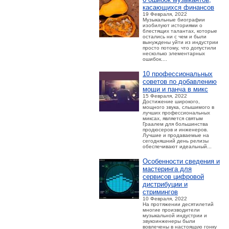
касающихся финансов
19 Февраля, 2022
Музыкальные биографии
изобилуют историями о
блестящих талантах, которые
остались ни с чем и были
вынуждены уйти из индустрии
просто потому, что допустили
несколько элементарных
ошибок....
10 профессиональных
советов по добавлению
мощи и панча в микс
15 Февраля, 2022
Достижение широкого,
мощного звука, слышимого в
лучших профессиональных
миксах, является святым
Граалем для большинства
продюсеров и инженеров.
Лучшие и продаваемые на
сегодняшний день релизы
обеспечивают идеальный...
Особенности сведения и
мастеринга для
сервисов цифровой
дистрибуции и
стримингов
10 Февраля, 2022
На протяжении десятилетий
многие производители
музыкальной индустрии и
звукоинженеры были
вовлечены в настоящую гонку