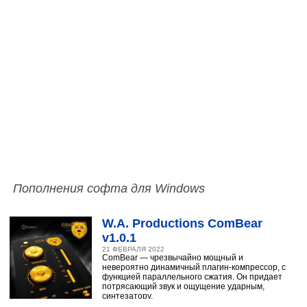
Пополнения софта для Windows
W.A. Productions ComBear
v1.0.1
21 ФЕВРАЛЯ 2022
ComBear — чрезвычайно мощный и
невероятно динамичный плагин-компрессор, с
функцией параллельного сжатия. Он придает
потрясающий звук и ощущение ударным,
синтезатору,