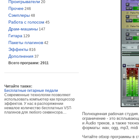
Проигрыватели
20
Прочее
246
Сэмплеры
48
Работа с голосом
45
Драм-машины
147
Гитара
129
Пакеты плагинов
42
Эффекты
816
Дополнения
37
Всего программ: 2911
Читайте также:
Бесплатные гитарные педали
Современные технологии позволяют
использовать компьютер как процессор
эффектов. У нас в распоряжении
немалое количество бесплатных VST-
плагинов для любого секвенсора....
Полноценная рабочая студия. 
ограничение - это всплывающ
и Audio треков, а также техн
форматы: wav, ogg, mp3, midi 
Читайте обзор программы в с