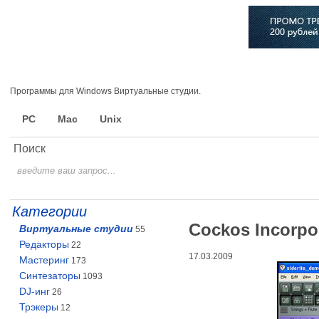
Главная
Софт
Музыка
Статьи
Музыканты
Сло
Программы для Windows Виртуальные студии.
PC
Mac
Unix
Поиск
Категории
Cockos Incorpo
Виртуальные студии
55
Редакторы
22
17.03.2009
Мастеринг
173
Синтезаторы
1093
DJ-инг
26
Трэкеры
12