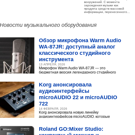
вооружений. С момента
зарождения музыки как
продукта средств массовой
информации, перенесенного...
Новости музыкального оборудования
Обзор микрофона Warm Audio
WA‑87JR: доступный аналог
классического студийного
инструмента
13 АПРЕЛЯ, 2026
Микрофон Warm Audio WA‑87JR — это
бюджетная версия легендарного студийного
конденсаторного микрофона Neumann U 87.
Разберёмся,...
Korg анонсировала
аудиоинтерфейсы
microAUDIO 22 и microAUDIO
722
14 ФЕВРАЛЯ, 2026
Korg анонсировала новую линейку
аудиоинтерфейсов microAUDIO, которые
сочетают в себе предусилители с интересными
эффектами, включая аналоговый...
Roland GO:Mixer Studio: