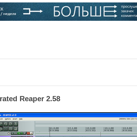
варь
Компании
Блоги
rated Reaper 2.58