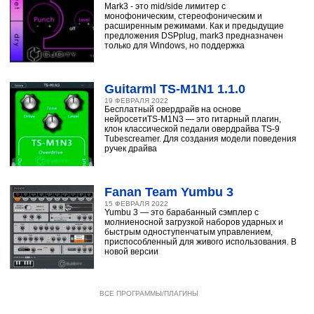
Mark3 - это mid/side лимитер с
монофоническим, стереофоническим и
расширенным режимами. Как и предыдущие
предложения DSPplug, mark3 предназначен
только для Windows, но поддержка
Guitarml TS-M1N1 1.1.0
19 ФЕВРАЛЯ 2022
Бесплатный овердрайв на основе
нейросетиTS-M1N3 — это гитарный плагин,
клон классической педали овердрайва TS-9
Tubescreamer. Для создания модели поведения
ручек драйва
Fanan Team Yumbu 3
15 ФЕВРАЛЯ 2022
Yumbu 3 — это барабанный сэмплер с
молниеносной загрузкой наборов ударных и
быстрым одноступенчатым управлением,
приспособленный для живого использования. В
новой версии
ВСЕ ПРОГРАММЫ/ПЛАГИНЫ