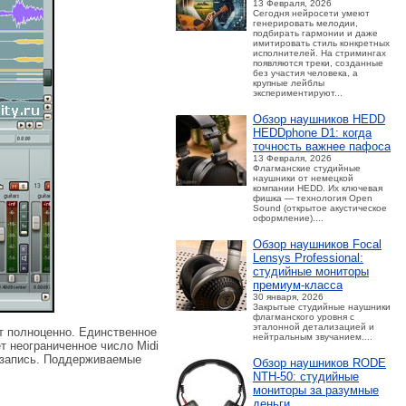
13 Февраля, 2026
Сегодня нейросети умеют
генерировать мелодии,
подбирать гармонии и даже
имитировать стиль конкретных
исполнителей. На стримингах
появляются треки, созданные
без участия человека, а
крупные лейблы
экспериментируют...
Обзор наушников HEDD
HEDDphone D1: когда
точность важнее пафоса
13 Февраля, 2026
Флагманские студийные
наушники от немецкой
компании HEDD. Их ключевая
фишка — технология Open
Sound (открытое акустическое
оформление)....
Обзор наушников Focal
Lensys Professional:
студийные мониторы
премиум‑класса
30 января, 2026
Закрытые студийные наушники
флагманского уровня с
эталонной детализацией и
ет полноценно. Единственное
нейтральным звучанием....
т неограниченное число Midi
и запись. Поддерживаемые
Обзор наушников RODE
NTH-50: студийные
мониторы за разумные
деньги