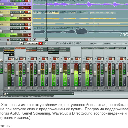
Хоть она и имеет статус shareware, т.е. условно бесплатная, но работа
ие при запуске окно с предложением её купить. Программа поддерживае
ологии ASIO, Kernel Streaming, WaveOut и DirectSound воспроизведение 
(чтение и запись).
татьях: