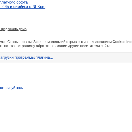
платного софта
2.45 и симбиоз с NI Kore
.
Предложить демо
емки. Стань первым! Запиши маленький отрывок с использованием
Cockos Inc
ть на твою страничку обратят внимание другие посетители сайта.
агрузки программы/плагина...
вторизуйтесь
.