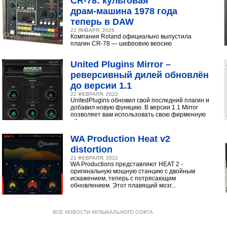
CR‑78: культовая
драм‑машина 1978 года
теперь в DAW
22 ЯНВАРЯ, 2026
Компания Roland официально выпустила
плагин CR-78 — цифровую версию
легендарной аналоговой драм-машины
1978 года. Инструмент доступен в экосистеме...
United Plugins Mirror –
реверсивный дилей обновлён
до версии 1.1
22 ФЕВРАЛЯ, 2022
UnitedPlugins обновил свой последний плагин и
добавил новую функцию. В версии 1.1 Mirror
позволяет вам использовать свою фирменную
обратную...
WA Production Heat v2
distortion
21 ФЕВРАЛЯ, 2022
WA Productions представляют HEAT 2 -
оригинальную мощную станцию с двойным
искажением, теперь с потрясающим
обновлением. Этот плавящий мозг...
ВСЕ НОВОСТИ МУЗЫКАЛЬНОГО СОФТА