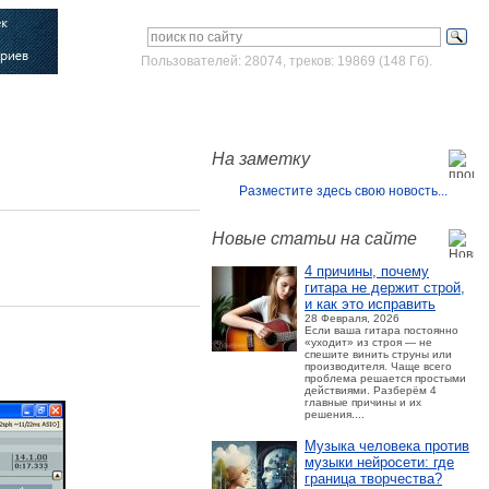
Пользователей: 28074, треков: 19869 (148 Гб).
Войти
Зарегистрироваться
На заметку
Разместите здесь свою новость...
Новые статьи на сайте
4 причины, почему
гитара не держит строй,
и как это исправить
28 Февраля, 2026
Если ваша гитара постоянно
«уходит» из строя — не
спешите винить струны или
производителя. Чаще всего
проблема решается простыми
действиями. Разберём 4
главные причины и их
решения....
Музыка человека против
музыки нейросети: где
граница творчества?