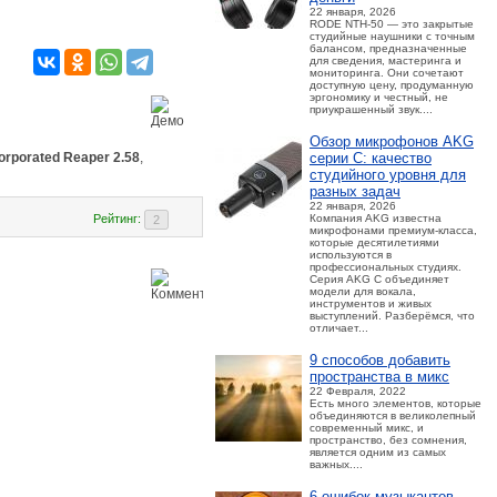
22 января, 2026
RODE NTH-50 — это закрытые
студийные наушники с точным
балансом, предназначенные
для сведения, мастеринга и
мониторинга. Они сочетают
доступную цену, продуманную
эргономику и честный, не
приукрашенный звук....
Обзор микрофонов AKG
серии C: качество
orporated Reaper 2.58
,
студийного уровня для
разных задач
22 января, 2026
Компания AKG известна
Рейтинг:
микрофонами премиум-класса,
которые десятилетиями
используются в
профессиональных студиях.
Серия AKG C объединяет
модели для вокала,
инструментов и живых
выступлений. Разберёмся, что
отличает...
9 способов добавить
пространства в микс
22 Февраля, 2022
Есть много элементов, которые
объединяются в великолепный
современный микс, и
пространство, без сомнения,
является одним из самых
важных....
6 ошибок музыкантов,