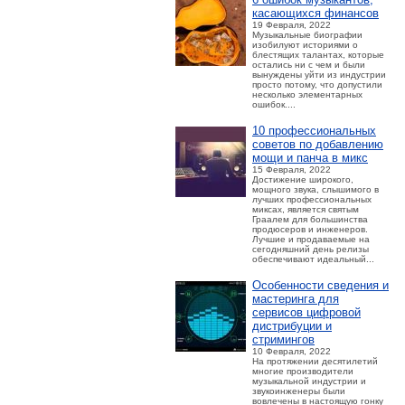
касающихся финансов
19 Февраля, 2022
Музыкальные биографии
изобилуют историями о
блестящих талантах, которые
остались ни с чем и были
вынуждены уйти из индустрии
просто потому, что допустили
несколько элементарных
ошибок....
10 профессиональных
советов по добавлению
мощи и панча в микс
15 Февраля, 2022
Достижение широкого,
мощного звука, слышимого в
лучших профессиональных
миксах, является святым
Граалем для большинства
продюсеров и инженеров.
Лучшие и продаваемые на
сегодняшний день релизы
обеспечивают идеальный...
Особенности сведения и
мастеринга для
сервисов цифровой
дистрибуции и
стримингов
10 Февраля, 2022
На протяжении десятилетий
многие производители
музыкальной индустрии и
звукоинженеры были
вовлечены в настоящую гонку