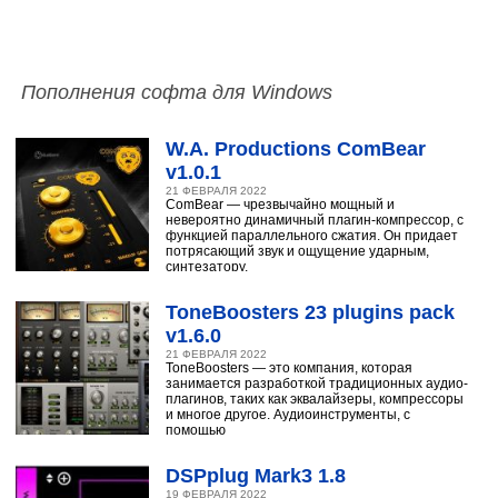
Пополнения софта для Windows
W.A. Productions ComBear
v1.0.1
21 ФЕВРАЛЯ 2022
ComBear — чрезвычайно мощный и
невероятно динамичный плагин-компрессор, с
функцией параллельного сжатия. Он придает
потрясающий звук и ощущение ударным,
синтезатору,
ToneBoosters 23 plugins pack
v1.6.0
21 ФЕВРАЛЯ 2022
ToneBoosters — это компания, которая
занимается разработкой традиционных аудио-
плагинов, таких как эквалайзеры, компрессоры
и многое другое. Аудиоинструменты, с
помощью
DSPplug Mark3 1.8
19 ФЕВРАЛЯ 2022