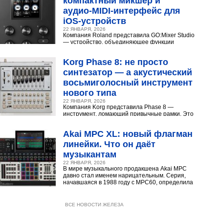
компактный микшер и
аудио‑MIDI‑интерфейс для
iOS‑устройств
22 ЯНВАРЯ, 2026
Компания Roland представила GO:Mixer Studio
— устройство, объединяющее функции
микшера, аудио- и MIDI?интерфейса. Оно
создано для мобильных...
Korg Phase 8: не просто
синтезатор — а акустический
восьмиголосный инструмент
нового типа
22 ЯНВАРЯ, 2026
Компания Korg представила Phase 8 —
инструмент, ломающий привычные рамки. Это
не аналоговый и не цифровой синтезатор, а
нечто принципиально...
Akai MPC XL: новый флагман
линейки. Что он даёт
музыкантам
22 ЯНВАРЯ, 2026
В мире музыкального продакшена Akai MPC
давно стал именем нарицательным. Серия,
начавшаяся в 1988 году с MPC60, определила
звучание хип‑хопа,...
ВСЕ НОВОСТИ ЖЕЛЕЗА