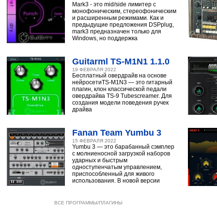
Mark3 - это mid/side лимитер с
монофоническим, стереофоническим
и расширенным режимами. Как и
предыдущие предложения DSPplug,
mark3 предназначен только для
Windows, но поддержка
Guitarml TS-M1N1 1.1.0
19 ФЕВРАЛЯ 2022
Бесплатный овердрайв на основе
нейросетиTS-M1N3 — это гитарный
плагин, клон классической педали
овердрайва TS-9 Tubescreamer. Для
создания модели поведения ручек
драйва
Fanan Team Yumbu 3
15 ФЕВРАЛЯ 2022
Yumbu 3 — это барабанный сэмплер
с молниеносной загрузкой наборов
ударных и быстрым
одноступенчатым управлением,
приспособленный для живого
использования. В новой версии
ВСЕ ПРОГРАММЫ/ПЛАГИНЫ