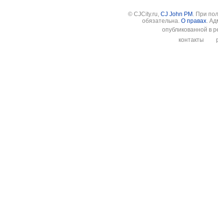
© CJCity.ru,
CJ John PM
. При по
обязательна.
О правах
. А
опубликованной в р
контакты