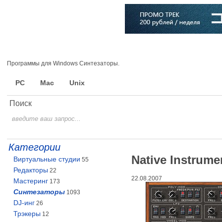
Главная
Софт
Музыка
Статьи
Музыканты
Словарь
Программы для Windows Синтезаторы.
PC
Mac
Unix
Поиск
Категории
Native Instrume
Виртуальные студии
55
Редакторы
22
22.08.2007
Мастеринг
173
Синтезаторы
1093
DJ-инг
26
Трэкеры
12