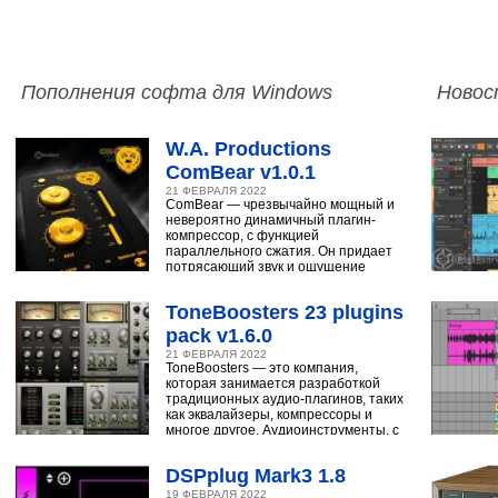
Пополнения софта для Windows
Новос
W.A. Productions
ComBear v1.0.1
21 ФЕВРАЛЯ 2022
ComBear — чрезвычайно мощный и
невероятно динамичный плагин-
компрессор, с функцией
параллельного сжатия. Он придает
потрясающий звук и ощущение
ударным, синтезатору,
ToneBoosters 23 plugins
pack v1.6.0
21 ФЕВРАЛЯ 2022
ToneBoosters — это компания,
которая занимается разработкой
традиционных аудио-плагинов, таких
как эквалайзеры, компрессоры и
многое другое. Аудиоинструменты, с
помощью
DSPplug Mark3 1.8
19 ФЕВРАЛЯ 2022