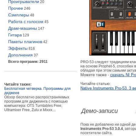
Проигрыватели
20
Прочее
246
Сэмплеры
48
Работа с голосом
45
Драм-машины
147
Гитара
129
Пакеты плагинов
42
Эффекты
816
Дополнения
37
Всего программ: 2911
PRO-53 следует традициям кла
на основе Prophet-5, способен
обладая при этом самыми акту
Можете также -
скачать NI Pr
Читайте статью:
Читайте также:
Native Instruments Pro-53. 3 в
Бесплатная четверка. Программы для
диджеев
Обзор бесплатно распространяемых
программ для диджеинга с помощью
компьютера: OTS Turntables Free,
Демо-записи
Ultramixer Free, Zulu и Mixxx....
Пока не добавлено ни одной д
Instruments Pro-53 3.0.4
, автор
посетители сайта.