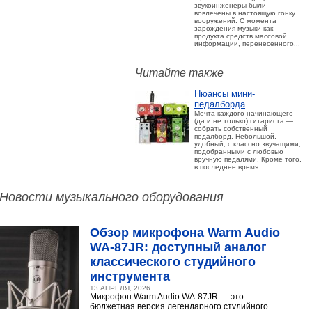
звукоинженеры были
вовлечены в настоящую гонку
вооружений. С момента
зарождения музыки как
продукта средств массовой
информации, перенесенного...
Читайте также
Нюансы мини-
педалборда
Мечта каждого начинающего
(да и не только) гитариста —
собрать собственный
педалборд. Небольшой,
удобный, с классно звучащими,
подобранными с любовью
вручную педалями. Кроме того,
в последнее время...
Новости музыкального оборудования
Обзор микрофона Warm Audio
WA‑87JR: доступный аналог
классического студийного
инструмента
13 АПРЕЛЯ, 2026
Микрофон Warm Audio WA‑87JR — это
бюджетная версия легендарного студийного