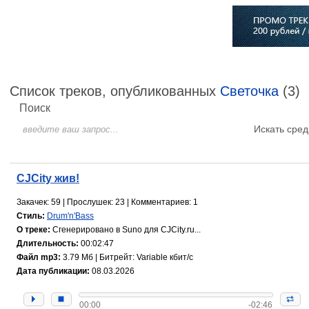
Главная
Софт
Музыка
Статьи
Музыканты
Сло
Список треков, опубликованных
Светочка
(3)
Поиск
Искать сред
CJCity жив!
Закачек: 59 | Прослушек: 23 | Комментариев: 1
Стиль:
Drum'n'Bass
О треке:
Сгенерировано в Suno для CJCity.ru...
Длительность:
00:02:47
Файл mp3:
3.79 Мб | Битрейт: Variable кбит/с
Дата публикации:
08.03.2026
00:00
-02:46