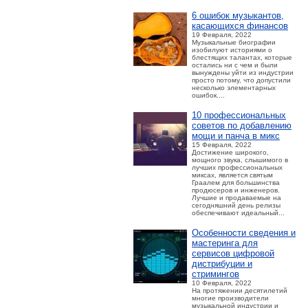
6 ошибок музыкантов,
касающихся финансов
19 Февраля, 2022
Музыкальные биографии
изобилуют историями о
блестящих талантах, которые
остались ни с чем и были
вынуждены уйти из индустрии
просто потому, что допустили
несколько элементарных
ошибок....
10 профессиональных
советов по добавлению
мощи и панча в микс
15 Февраля, 2022
Достижение широкого,
мощного звука, слышимого в
лучших профессиональных
миксах, является святым
Граалем для большинства
продюсеров и инженеров.
Лучшие и продаваемые на
сегодняшний день релизы
обеспечивают идеальный...
Особенности сведения и
мастеринга для
сервисов цифровой
дистрибуции и
стримингов
10 Февраля, 2022
На протяжении десятилетий
многие производители
музыкальной индустрии и