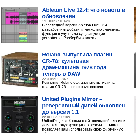
интуитивный интерфейс с продвинутыми
инструментами...
Ableton Live 12.4: что нового в
обновлении
13 ФЕВРАЛЯ, 2026
В последней версии Ableton Live 12.4
разработчики добавили несколько значимых
функций и улучшили существующие
устройства. Разберём ключевые...
Roland выпустила плагин
CR‑78: культовая
драм‑машина 1978 года
теперь в DAW
22 ЯНВАРЯ, 2026
Компания Roland официально выпустила
плагин CR-78 — цифровую версию
легендарной аналоговой драм-машины
1978 года. Инструмент доступен в экосистеме...
United Plugins Mirror –
реверсивный дилей обновлён
до версии 1.1
22 ФЕВРАЛЯ, 2022
UnitedPlugins обновил свой последний плагин и
добавил новую функцию. В версии 1.1 Mirror
позволяет вам использовать свою фирменную
обратную...