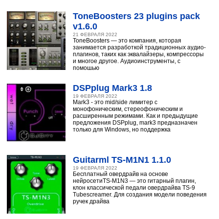
ToneBoosters 23 plugins pack
v1.6.0
21 ФЕВРАЛЯ 2022
ToneBoosters — это компания, которая
занимается разработкой традиционных аудио-
плагинов, таких как эквалайзеры, компрессоры
и многое другое. Аудиоинструменты, с
помощью
DSPplug Mark3 1.8
19 ФЕВРАЛЯ 2022
Mark3 - это mid/side лимитер с
монофоническим, стереофоническим и
расширенным режимами. Как и предыдущие
предложения DSPplug, mark3 предназначен
только для Windows, но поддержка
Guitarml TS-M1N1 1.1.0
19 ФЕВРАЛЯ 2022
Бесплатный овердрайв на основе
нейросетиTS-M1N3 — это гитарный плагин,
клон классической педали овердрайва TS-9
Tubescreamer. Для создания модели поведения
ручек драйва