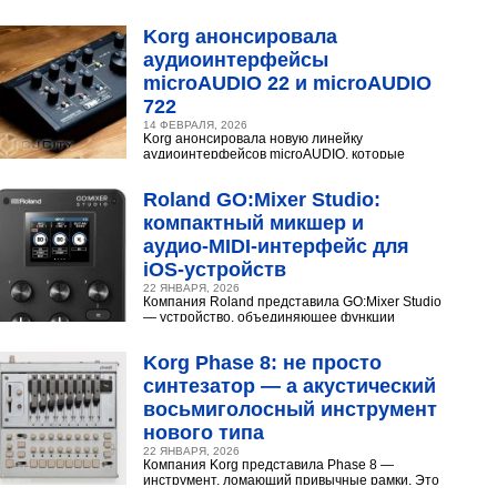
конденсаторного микрофона Neumann U 87.
Разберёмся,...
Korg анонсировала
аудиоинтерфейсы
microAUDIO 22 и microAUDIO
722
14 ФЕВРАЛЯ, 2026
Korg анонсировала новую линейку
аудиоинтерфейсов microAUDIO, которые
сочетают в себе предусилители с интересными
эффектами, включая аналоговый...
Roland GO:Mixer Studio:
компактный микшер и
аудио‑MIDI‑интерфейс для
iOS‑устройств
22 ЯНВАРЯ, 2026
Компания Roland представила GO:Mixer Studio
— устройство, объединяющее функции
микшера, аудио- и MIDI?интерфейса. Оно
создано для мобильных...
Korg Phase 8: не просто
синтезатор — а акустический
восьмиголосный инструмент
нового типа
22 ЯНВАРЯ, 2026
Компания Korg представила Phase 8 —
инструмент, ломающий привычные рамки. Это
не аналоговый и не цифровой синтезатор, а