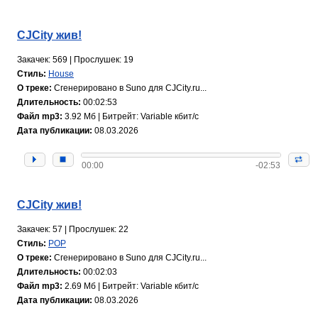
CJCity жив!
Закачек: 569 | Прослушек: 19
Стиль:
House
О треке:
Сгенерировано в Suno для CJCity.ru...
Длительность:
00:02:53
Файл mp3:
3.92 Мб | Битрейт: Variable кбит/с
Дата публикации:
08.03.2026
00:00
-02:53
CJCity жив!
Закачек: 57 | Прослушек: 22
Стиль:
POP
О треке:
Сгенерировано в Suno для CJCity.ru...
Длительность:
00:02:03
Файл mp3:
2.69 Мб | Битрейт: Variable кбит/с
Дата публикации:
08.03.2026