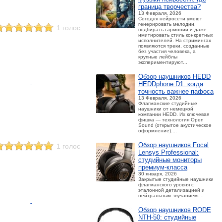
граница творчества?
13 Февраля, 2026
Сегодня нейросети умеют
генерировать мелодии,
1 голос
подбирать гармонии и даже
имитировать стиль конкретных
исполнителей. На стримингах
появляются треки, созданные
без участия человека, а
крупные лейблы
экспериментируют...
Обзор наушников HEDD
HEDDphone D1: когда
точность важнее пафоса
13 Февраля, 2026
Флагманские студийные
наушники от немецкой
компании HEDD. Их ключевая
фишка — технология Open
Sound (открытое акустическое
оформление)....
Обзор наушников Focal
1 голос
Lensys Professional:
студийные мониторы
премиум‑класса
30 января, 2026
Закрытые студийные наушники
флагманского уровня с
эталонной детализацией и
нейтральным звучанием....
Обзор наушников RODE
NTH-50: студийные