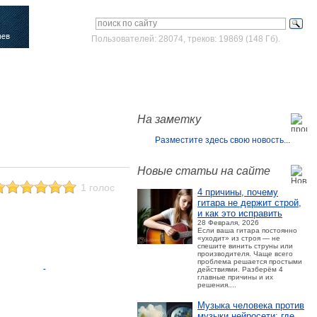
Пользователей: 28074, треков: 19869 (148 Гб).
Войти
Зарегистрироваться
На заметку
Разместите здесь свою новость...
Новые статьи на сайте
1 голос
4 причины, почему
гитара не держит строй,
и как это исправить
28 Февраля, 2026
Если ваша гитара постоянно
«уходит» из строя — не
спешите винить струны или
производителя. Чаще всего
проблема решается простыми
действиями. Разберём 4
главные причины и их
решения....
Музыка человека против
музыки нейросети: где