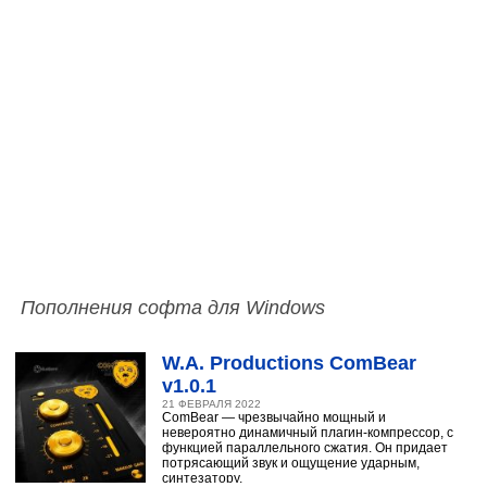
Пополнения софта для Windows
W.A. Productions ComBear
v1.0.1
21 ФЕВРАЛЯ 2022
ComBear — чрезвычайно мощный и
невероятно динамичный плагин-компрессор, с
функцией параллельного сжатия. Он придает
потрясающий звук и ощущение ударным,
синтезатору,