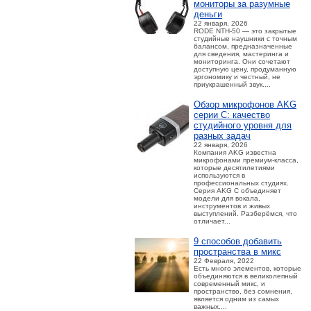
мониторы за разумные
деньги
22 января, 2026
RODE NTH-50 — это закрытые
студийные наушники с точным
балансом, предназначенные
для сведения, мастеринга и
мониторинга. Они сочетают
доступную цену, продуманную
эргономику и честный, не
приукрашенный звук....
Обзор микрофонов AKG
серии C: качество
студийного уровня для
разных задач
22 января, 2026
Компания AKG известна
микрофонами премиум-класса,
которые десятилетиями
используются в
профессиональных студиях.
Серия AKG C объединяет
модели для вокала,
инструментов и живых
выступлений. Разберёмся, что
отличает...
9 способов добавить
пространства в микс
22 Февраля, 2022
Есть много элементов, которые
объединяются в великолепный
современный микс, и
пространство, без сомнения,
является одним из самых
важных....