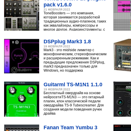
pack v1.6.0
21 ФЕВРАЛЯ 2022
ToneBoosters — это компания,
которая занимается разработкой
традиционных аудио-плагинов, таких
как эквалайзеры, компрессоры и
многое другое. Аудиоинструменты, с
помощью
DSPplug Mark3 1.8
19 ФЕВРАЛЯ 2022
Mark3 - это mid/side лимитер с
монофоническим, стереофоническим
и расширенным режимами. Как и
предыдущие предложения DSPplug,
mark3 предназначен только для
Windows, но поддержка
Guitarml TS-M1N1 1.1.0
19 ФЕВРАЛЯ 2022
Бесплатный овердрайв на основе
нейросетиTS-M1N3 — это гитарный
плагин, клон классической педали
овердрайва TS-9 Tubescreamer. Для
создания модели поведения ручек
драйва
Fanan Team Yumbu 3