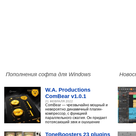
Пополнения софта для Windows
Новос
W.A. Productions
ComBear v1.0.1
21 ФЕВРАЛЯ 2022
ComBear — чрезвычайно мощный и
невероятно динамичный плагин-
компрессор, с функцией
параллельного сжатия. Он придает
потрясающий звук и ощущение
ударным, синтезатору,
ToneBoosters 23 plugins