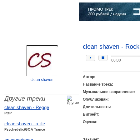
Главная
Софт
Музыка
Статьи
Музыканты
Словарь
clean shaven - Rock
00:00
Автор:
clean shaven
Название трека:
Музыкальное направление:
Другие треки
Опубликован:
clean shaven - Regge
Длительность:
POP
Битрейт:
Оценка:
clean shaven - a life
Psychedelic/GOA Trance
an experience
Закачек: