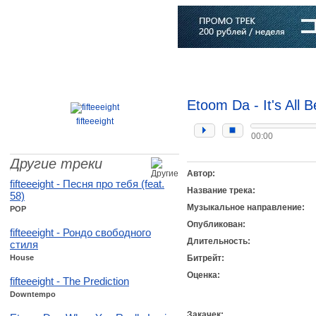
Главная
Софт
Музыка
Статьи
Музыканты
Словарь
Etoom Da - It's All 
fifteeeight
00:00
Другие треки
Автор:
fifteeeight - Песня про тебя (feat.
Название трека:
58)
Музыкальное направление:
POP
Опубликован:
fifteeeight - Рондо свободного
Длительность:
стиля
House
Битрейт:
Оценка:
fifteeeight - The Prediction
Downtempo
Закачек: