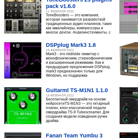
pack v1.6.0
21 ФЕВРАЛЯ 2022
ToneBoosters — это компания,
которая занимается разработкой
традиционных аудио-плагинов, таких
как эквалайзеры, компрессоры и
многое другое. Аудиоинструменты, с
помощью
DSPplug Mark3 1.8
19 ФЕВРАЛЯ 2022
Mark3 - это mid/side лимитер с
монофоническим, стереофоническим
и расширенным режимами. Как и
предыдущие предложения DSPplug,
mark3 предназначен только для
Windows, но поддержка
Guitarml TS-M1N1 1.1.0
19 ФЕВРАЛЯ 2022
Бесплатный овердрайв на основе
нейросетиTS-M1N3 — это гитарный
плагин, клон классической педали
овердрайва TS-9 Tubescreamer. Для
создания модели поведения ручек
драйва
Fanan Team Yumbu 3