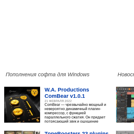
Пополнения софта для Windows
Новос
W.A. Productions
ComBear v1.0.1
21 ФЕВРАЛЯ 2022
ComBear — чрезвычайно мощный и
невероятно динамичный плагин-
компрессор, с функцией
параллельного сжатия. Он придает
потрясающий звук и ощущение
ударным, синтезатору,
ToneBoosters 23 plugins