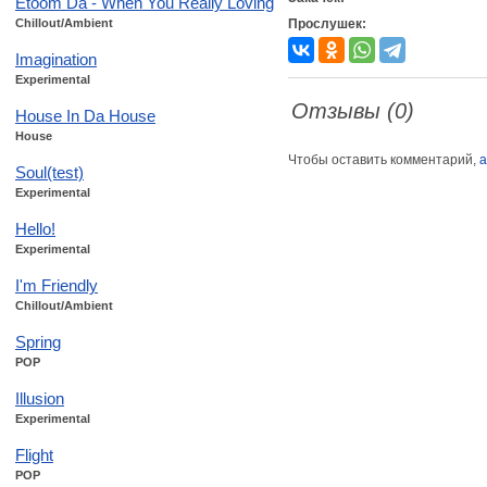
Etoom Da - When You Really Loving
Chillout/Ambient
Прослушек:
Imagination
Experimental
Отзывы (0)
House In Da House
House
Чтобы оставить комментарий,
а
Soul(test)
Experimental
Hello!
Experimental
I'm Friendly
Chillout/Ambient
Spring
POP
Illusion
Experimental
Flight
POP