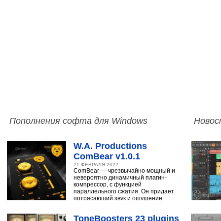
Пополнения софта для Windows
Новос
W.A. Productions
ComBear v1.0.1
21 ФЕВРАЛЯ 2022
ComBear — чрезвычайно мощный и
невероятно динамичный плагин-
компрессор, с функцией
параллельного сжатия. Он придает
потрясающий звук и ощущение
ударным, синтезатору,
ToneBoosters 23 plugins