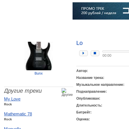
Главная
Софт
Музыка
Статьи
Музыканты
Словарь
Lo
00:00
Автор:
Bunx
Название трека:
Музыкальное направление:
Другие треки
Поднаправление:
My Love
Опубликован:
Rock
Длительность:
Битрейт:
Mathematic 78
Оценка:
Rock
Manuella