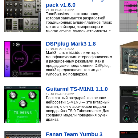
pack v1.6.0
21 ФЕВРАЛЯ 2022
ToneBoosters — это компания,
которая занимается разработкой
традиционных аудио-плагинов, таких
как эквалайзеры, компрессоры и
многое другое. Аудиоинструменты, с
помощью
DSPplug Mark3 1.8
19 ФЕВРАЛЯ 2022
Mark3 - это mid/side лимитер с
монофоническим, стереофоническим
и расширенным режимами. Как и
предыдущие предложения DSPplug,
mark3 предназначен только для
Windows, но поддержка
Guitarml TS-M1N1 1.1.0
19 ФЕВРАЛЯ 2022
Бесплатный овердрайв на основе
нейросетиTS-M1N3 — это гитарный
плагин, клон классической педали
овердрайва TS-9 Tubescreamer. Для
создания модели поведения ручек
драйва
Fanan Team Yumbu 3