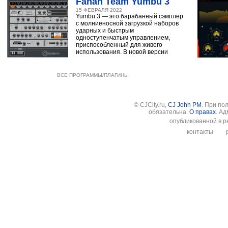
Fanan Team Yumbu 3
15 ФЕВРАЛЯ 2022
Yumbu 3 — это барабанный сэмплер
с молниеносной загрузкой наборов
ударных и быстрым
одноступенчатым управлением,
приспособленный для живого
использования. В новой версии
ВСЕ ПРОГРАММЫ/ПЛАГИНЫ
© CJCity.ru,
CJ John PM
. При по
обязательна.
О правах
. А
опубликованной в р
контакты