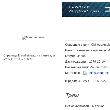
Главная
Софт
Музыка
Статьи
Музыканты
Словарь
Основные стили:
Chillout/Ambi
Начал заниматься музыкой:
M
Страница Maudieinsaw на сайте для
Откуда:
Japan
музыкантов CJCity.ru.
Дата рождения:
1979-12-10
Настоящее имя:
MaudieinsawS
Контакты:
https://spot-exp
В рядах CJCity с:
17.05.2022
Треки
Нет опубликованных треков.