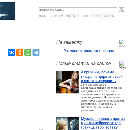
Пользователей: 28074, треков: 19869 (148 Гб).
Войти
Зарегистрироваться
На заметку
Разместите здесь свою новость...
Новые статьи на сайте
4 причины, почему
гитара не держит строй,
и как это исправить
28 Февраля, 2026
Если ваша гитара постоянно
«уходит» из строя — не
спешите винить струны или
производителя. Чаще всего
проблема решается простыми
действиями. Разберём 4
главные причины и их
решения....
Музыка человека против
музыки нейросети: где
граница творчества?