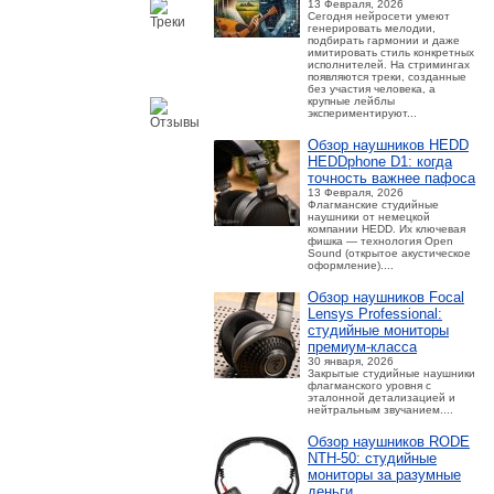
13 Февраля, 2026
Сегодня нейросети умеют
генерировать мелодии,
подбирать гармонии и даже
имитировать стиль конкретных
исполнителей. На стримингах
появляются треки, созданные
без участия человека, а
крупные лейблы
экспериментируют...
Обзор наушников HEDD
HEDDphone D1: когда
точность важнее пафоса
13 Февраля, 2026
Флагманские студийные
наушники от немецкой
компании HEDD. Их ключевая
фишка — технология Open
Sound (открытое акустическое
оформление)....
Обзор наушников Focal
Lensys Professional:
студийные мониторы
премиум‑класса
30 января, 2026
Закрытые студийные наушники
флагманского уровня с
эталонной детализацией и
нейтральным звучанием....
Обзор наушников RODE
NTH-50: студийные
мониторы за разумные
деньги