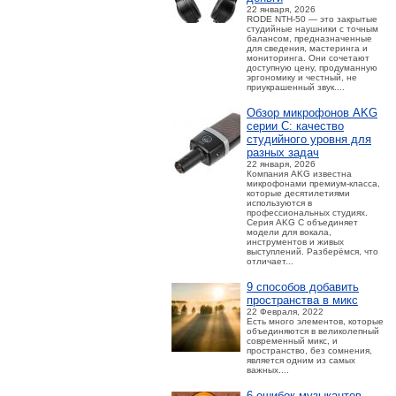
22 января, 2026
RODE NTH-50 — это закрытые
студийные наушники с точным
балансом, предназначенные
для сведения, мастеринга и
мониторинга. Они сочетают
доступную цену, продуманную
эргономику и честный, не
приукрашенный звук....
Обзор микрофонов AKG
серии C: качество
студийного уровня для
разных задач
22 января, 2026
Компания AKG известна
микрофонами премиум-класса,
которые десятилетиями
используются в
профессиональных студиях.
Серия AKG C объединяет
модели для вокала,
инструментов и живых
выступлений. Разберёмся, что
отличает...
9 способов добавить
пространства в микс
22 Февраля, 2022
Есть много элементов, которые
объединяются в великолепный
современный микс, и
пространство, без сомнения,
является одним из самых
важных....
6 ошибок музыкантов,