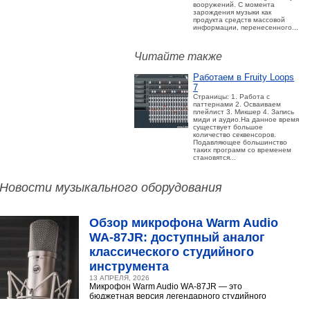
вооружений. С момента
зарождения музыки как
продукта средств массовой
информации, перенесенного...
Читайте также
Работаем в Fruity Loops
7
Страницы: 1. Работа с
паттернами 2. Осваиваем
плейлист 3. Микшер 4. Запись
миди и аудио.На данное время
существует большое
количество секвенсоров.
Подавляющее большинство
таких программ со временем
становятся...
Новости музыкального оборудования
Обзор микрофона Warm Audio
WA‑87JR: доступный аналог
классического студийного
инструмента
13 АПРЕЛЯ, 2026
Микрофон Warm Audio WA‑87JR — это
бюджетная версия легендарного студийного
конденсаторного микрофона Neumann U 87.