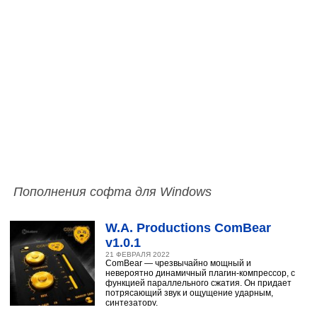
Пополнения софта для Windows
W.A. Productions ComBear
v1.0.1
21 ФЕВРАЛЯ 2022
ComBear — чрезвычайно мощный и
невероятно динамичный плагин-компрессор, с
функцией параллельного сжатия. Он придает
потрясающий звук и ощущение ударным,
синтезатору,