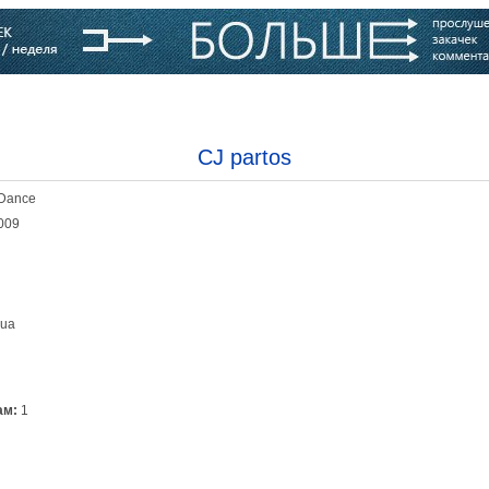
варь
Компании
Блоги
CJ partos
 Dance
009
.ua
ам:
1