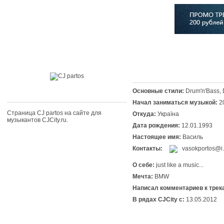
Главная
Софт
Музыка
Статьи
Музыканты
Сло
Основные стили:
Drum'n'Bass,
Начал заниматься музыкой:
2
Страница CJ partos на сайте для
Откуда:
Україна
музыкантов CJCity.ru.
Дата рождения:
12.01.1993
Настоящее имя:
Василь
Контакты:
vasokportos@i
О себе:
just like a music...
Мечта:
BMW
Написал комментариев к трек
В рядах CJCity с:
13.05.2012