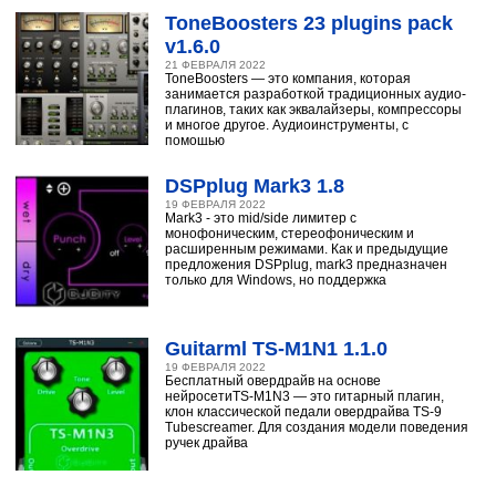
ToneBoosters 23 plugins pack
v1.6.0
21 ФЕВРАЛЯ 2022
ToneBoosters — это компания, которая
занимается разработкой традиционных аудио-
плагинов, таких как эквалайзеры, компрессоры
и многое другое. Аудиоинструменты, с
помощью
DSPplug Mark3 1.8
19 ФЕВРАЛЯ 2022
Mark3 - это mid/side лимитер с
монофоническим, стереофоническим и
расширенным режимами. Как и предыдущие
предложения DSPplug, mark3 предназначен
только для Windows, но поддержка
Guitarml TS-M1N1 1.1.0
19 ФЕВРАЛЯ 2022
Бесплатный овердрайв на основе
нейросетиTS-M1N3 — это гитарный плагин,
клон классической педали овердрайва TS-9
Tubescreamer. Для создания модели поведения
ручек драйва