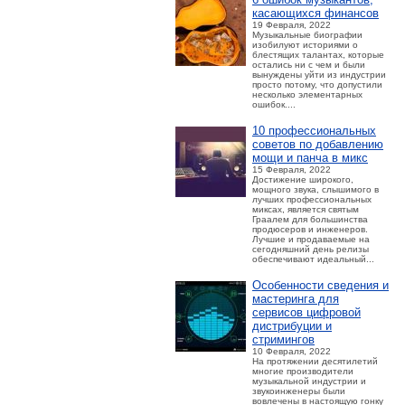
касающихся финансов
19 Февраля, 2022
Музыкальные биографии
изобилуют историями о
блестящих талантах, которые
остались ни с чем и были
вынуждены уйти из индустрии
просто потому, что допустили
несколько элементарных
ошибок....
10 профессиональных
советов по добавлению
мощи и панча в микс
15 Февраля, 2022
Достижение широкого,
мощного звука, слышимого в
лучших профессиональных
миксах, является святым
Граалем для большинства
продюсеров и инженеров.
Лучшие и продаваемые на
сегодняшний день релизы
обеспечивают идеальный...
Особенности сведения и
мастеринга для
сервисов цифровой
дистрибуции и
стримингов
10 Февраля, 2022
На протяжении десятилетий
многие производители
музыкальной индустрии и
звукоинженеры были
вовлечены в настоящую гонку