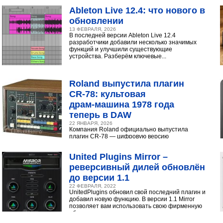
инструментами...
Ableton Live 12.4: что нового в
обновлении
13 ФЕВРАЛЯ, 2026
В последней версии Ableton Live 12.4
разработчики добавили несколько значимых
функций и улучшили существующие
устройства. Разберём ключевые...
Roland выпустила плагин
CR‑78: культовая
драм‑машина 1978 года
теперь в DAW
22 ЯНВАРЯ, 2026
Компания Roland официально выпустила
плагин CR-78 — цифровую версию
легендарной аналоговой драм-машины
1978 года. Инструмент доступен в экосистеме...
United Plugins Mirror –
реверсивный дилей обновлён
до версии 1.1
22 ФЕВРАЛЯ, 2022
UnitedPlugins обновил свой последний плагин и
добавил новую функцию. В версии 1.1 Mirror
позволяет вам использовать свою фирменную
обратную...