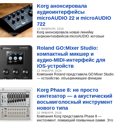
Разберёмся,...
Korg анонсировала
аудиоинтерфейсы
microAUDIO 22 и microAUDIO
722
14 ФЕВРАЛЯ, 2026
Korg анонсировала новую линейку
аудиоинтерфейсов microAUDIO, которые
сочетают в себе предусилители с интересными
эффектами, включая аналоговый...
Roland GO:Mixer Studio:
компактный микшер и
аудио‑MIDI‑интерфейс для
iOS‑устройств
22 ЯНВАРЯ, 2026
Компания Roland представила GO:Mixer Studio
— устройство, объединяющее функции
микшера, аудио- и MIDI?интерфейса. Оно
создано для мобильных...
Korg Phase 8: не просто
синтезатор — а акустический
восьмиголосный инструмент
нового типа
22 ЯНВАРЯ, 2026
Компания Korg представила Phase 8 —
инструмент, ломающий привычные рамки. Это
не аналоговый и не цифровой синтезатор, а